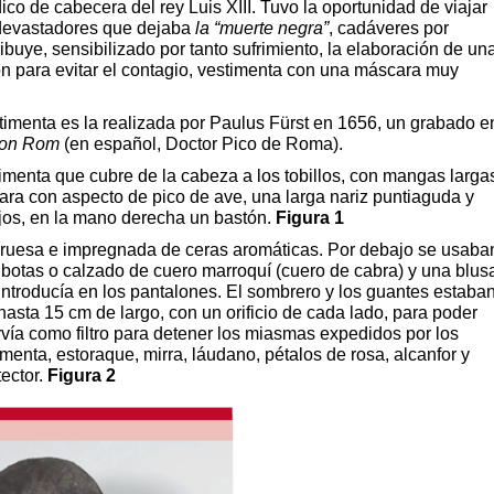
co de cabecera del rey Luis XIII. Tuvo la oportunidad de viajar
 devastadores que dejaba
la “muerte negra”
, cadáveres por
tribuye, sensibilizado por tanto sufrimiento, la elaboración de un
ón para evitar el contagio, vestimenta con una máscara muy
timenta es la realizada por Paulus Fürst en 1656, un grabado e
von Rom
(en español, Doctor Pico de Roma).
imenta que cubre de la cabeza a los tobillos, con mangas larga
ra con aspecto de pico de ave, una larga nariz puntiaguda y
 ojos, en la mano derecha un bastón.
Figura 1
 gruesa e impregnada de ceras aromáticas. Por debajo se usaba
 botas o calzado de cuero marroquí (cuero de cabra) y una blus
 introducía en los pantalones. El sombrero y los guantes estaba
hasta 15 cm de largo, con un orificio de cada lado, para poder
rvía como filtro para detener los miasmas expedidos por los
enta, estoraque, mirra, láudano, pétalos de rosa, alcanfor y
tector.
Figura 2