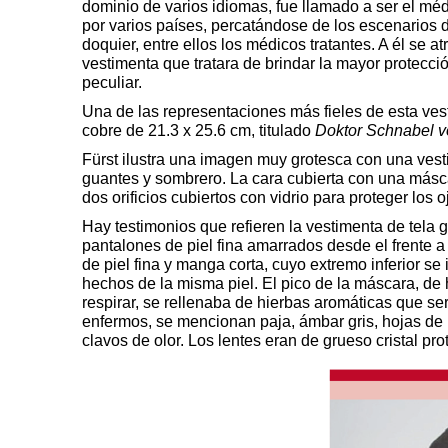
dominio de varios idiomas, fue llamado a ser el médi
por varios países, percatándose de los escenarios
doquier, entre ellos los médicos tratantes. A él se a
vestimenta que tratara de brindar la mayor protecci
peculiar.
Una de las representaciones más fieles de esta ves
cobre de 21.3 x 25.6 cm, titulado
Doktor Schnabel 
Fürst ilustra una imagen muy grotesca con una vest
guantes y sombrero. La cara cubierta con una másca
dos orificios cubiertos con vidrio para proteger los
Hay testimonios que refieren la vestimenta de tela
pantalones de piel fina amarrados desde el frente a
de piel fina y manga corta, cuyo extremo inferior se
hechos de la misma piel. El pico de la máscara, de 
respirar, se rellenaba de hierbas aromáticas que se
enfermos, se mencionan paja, ámbar gris, hojas de m
clavos de olor. Los lentes eran de grueso cristal pro