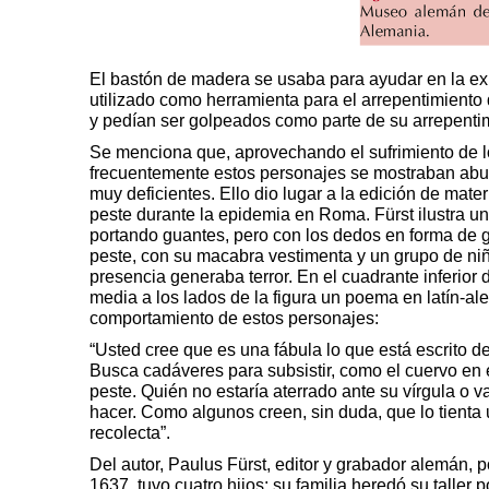
El bastón de madera se usaba para ayudar en la exp
utilizado como herramienta para el arrepentimiento
y pedían ser golpeados como parte de su arrepenti
Se menciona que, aprovechando el sufrimiento de lo
frecuentemente estos personajes se mostraban abusiv
muy deficientes. Ello dio lugar a la edición de mate
peste durante la epidemia en Roma. Fürst ilustra u
portando guantes, pero con los dedos en forma de ga
peste, con su macabra vestimenta y un grupo de ni
presencia generaba terror. En el cuadrante inferior
media a los lados de la figura un poema en latín-al
comportamiento de estos personajes:
“Usted cree que es una fábula lo que está escrito de
Busca cadáveres para subsistir, como el cuervo en e
peste. Quién no estaría aterrado ante su vírgula o v
hacer. Como algunos creen, sin duda, que lo tienta u
recolecta”.
Del autor, Paulus Fürst, editor y grabador alemán,
1637, tuvo cuatro hijos; su familia heredó su taller 