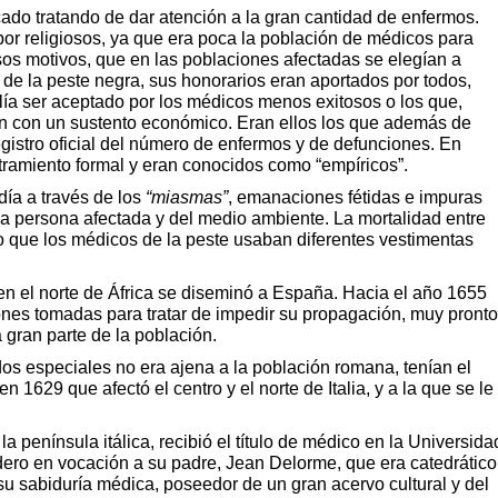
cado tratando de dar atención a la gran cantidad de enfermos.
or religiosos, ya que era poca la población de médicos para
os motivos, que en las poblaciones afectadas se elegían a
de la peste negra,
sus honorarios eran aportados por todos,
lía ser aceptado por los médicos menos exitosos o los que,
aban con un sustento económico. Eran ellos los que además de
egistro oficial del número de enfermos y de defunciones. En
tramiento formal y eran conocidos como “empíricos”.
día a través de los
“miasmas”
, emanaciones fétidas e impuras
 la persona afectada y del medio ambiente. La mortalidad entre
lo que los médicos de la peste usaban diferentes vestimentas
en el norte de África se diseminó a España. Hacia el año 1655
ciones tomadas para tratar de impedir su propagación, muy pronto
 gran parte de la población.
os especiales no era ajena a la población romana, tenían el
 1629 que afectó el centro y el norte de Italia, y a la que se le
a península itálica, recibió el título de médico en la Universida
dero en vocación a su padre, Jean Delorme, que era catedrático
u sabiduría médica, poseedor de un gran acervo cultural y del