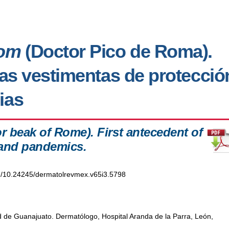
Rom
(Doctor Pico de Roma).
las vestimentas de protecció
ias
 beak of Rome). First antecedent of
 and pandemics.
org/10.24245/dermatolrevmex.v65i3.5798
d de Guanajuato. Dermatólogo, Hospital Aranda de la Parra, León,