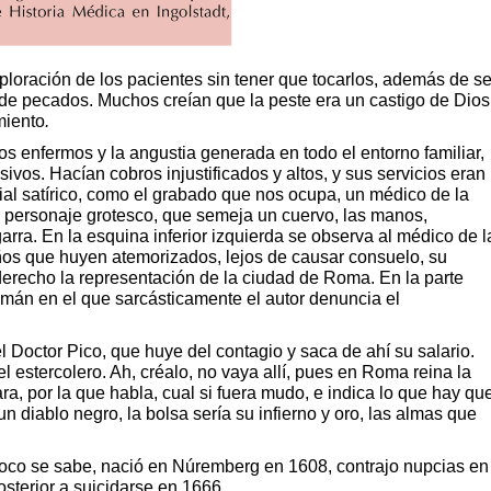
loración de los pacientes sin tener que tocarlos, además de se
 de pecados. Muchos creían que la peste era un castigo de Dios
miento
.
s enfermos y la angustia generada en todo el entorno familiar,
os. Hacían cobros injustificados y altos, y sus servicios eran
rial satírico, como el grabado que nos ocupa, un médico de la
n personaje grotesco, que semeja un cuervo, las manos,
rra. En la esquina inferior izquierda se observa al médico de l
ños que huyen atemorizados, lejos de causar consuelo, su
 derecho la representación de la ciudad de Roma. En la parte
emán en el que sarcásticamente el autor denuncia el
l Doctor Pico, que huye del contagio y saca de ahí su salario.
l estercolero. Ah, créalo, no vaya allí, pues en Roma reina la
ara, por la que habla, cual si fuera mudo, e indica lo que hay qu
n diablo negro, la bolsa sería su infierno y oro, las almas que
 poco se sabe, nació en Núremberg en 1608, contrajo nupcias en
posterior a suicidarse en 1666.