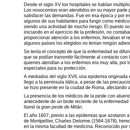
Desde el siglo XV los hospitales se habían multipli
Los nosocomios eran atendidos en su mayor parte p
satisfacer las demandas. Fue en esa época y por es
algunos de sus habitantes para fungir como médico 
siendo una actividad de mucho riesgo. El puesto so
iniciando en el ejercicio de la profesión, no cont
proporcionar atención a los enfermos, llevaban el r
algunos países los elegidos no tenían ningún adies
Se tenía el concepto de que la enfermedad se difun
que se podían transmitir fácilmente al contacto con
quienes atendían a los enfermos era muy alta, por 
especiales para su protección.
A mediados del siglo XVII, una epidemia originada 
llego a la península itálica, a pesar de las precau
se hizo presente en la ciudad de Roma, afectando a
La presencia de los médicos de la peste con atuend
antecedente de un brote reciente de la enfermedad en
llamó
la gran peste de Milán
.
El año 1607, previo a las epidemias que azotaron a l
de Montpellier, Charles Delorme (1584-1678), here
en la misma facultad de medicina. Reconocido por s