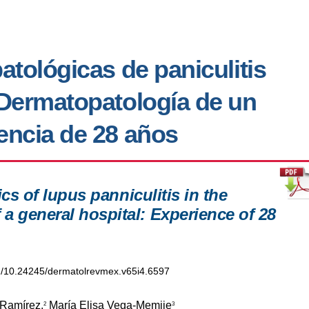
patológicas de paniculitis
e Dermatopatología de un
iencia de 28 años
ics of lupus panniculitis in the
 general hospital: Experience of 28
org/10.24245/dermatolrevmex.v65i4.6597
Ramírez,
María Elisa Vega-Memije
2
3