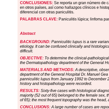
CONCLUSIONES:
Se reporta un gran número de c
en otros países, así como hallazgos clínicos e histo
diferencial con otras paniculitis.
PALABRAS CLAVE:
Paniculitis lúpica; linfoma pa
Abstract
BACKGROUND:
Panniculitic lupus is a rare vari
etiology. It can be confused clinically and histologi
difficult.
OBJECTIVE:
To determine the clinical-pathological 
the Dermatopathology department of the General Ho
MATERIALS AND METHODS:
A descriptive, obse
department of the General Hospital Dr. Manuel Gea G
panniculitic lupus from January 1992 to December 201
history and histopathology were recorded.
RESULTS:
Sixty-five cases with histological diagno
majority (52 out of 65) belonged to the female sex,
of 65); the most frequent topography was the head, an
CONCLUSIONS:
A large number of cases are repor