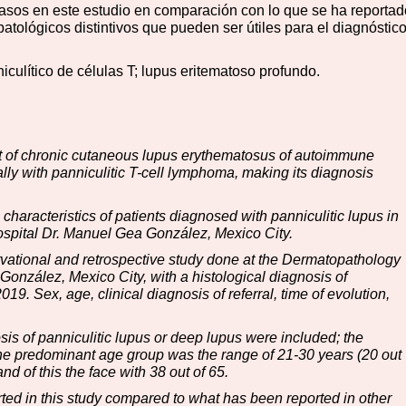
asos en este estudio en comparación con lo que se ha reportad
patológicos distintivos que pueden ser útiles para el diagnóstic
niculítico de células T; lupus eritematoso profundo.
ant of chronic cutaneous lupus erythematosus of autoimmune
cally with panniculitic T-cell lymphoma, making its diagnosis
characteristics of patients diagnosed with panniculitic lupus in
spital Dr. Manuel Gea González, Mexico City.
rvational and retrospective study done at the Dermatopathology
onzález, Mexico City, with a histological diagnosis of
9. Sex, age, clinical diagnosis of referral, time of evolution,
sis of panniculitic lupus or deep lupus were included; the
 the predominant age group was the range of 21-30 years (20 out
d of this the face with 38 out of 65.
ted in this study compared to what has been reported in other