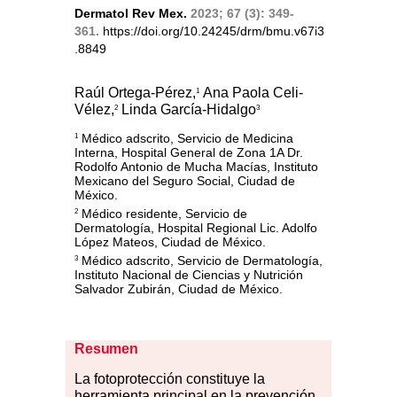
Dermatol Rev Mex.
2023; 67 (3): 349-
361.
https://doi.org/10.24245/drm/bmu.v67i3
.8849
Raúl Ortega-Pérez,
Ana Paola Celi-
1
Vélez,
Linda García-Hidalgo
2
3
Médico adscrito, Servicio de Medicina
1
Interna, Hospital General de Zona 1A Dr.
Rodolfo Antonio de Mucha Macías, Instituto
Mexicano del Seguro Social, Ciudad de
México.
Médico residente, Servicio de
2
Dermatología, Hospital Regional Lic. Adolfo
López Mateos, Ciudad de México.
Médico adscrito, Servicio de Dermatología,
3
Instituto Nacional de Ciencias y Nutrición
Salvador Zubirán, Ciudad de México.
Resumen
La
fot
oprotección constituye la
herramienta principal en la prevención