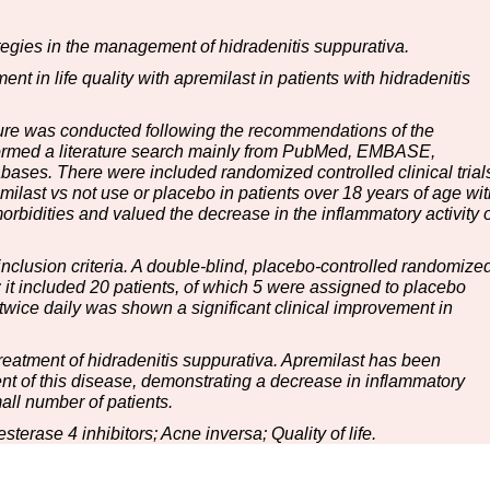
tegies in the management of hidradenitis suppurativa.
t in life quality with apremilast in patients with hidradenitis
ature was conducted following the recommendations of the
formed a literature search mainly from PubMed, EMBASE,
ses. There were included randomized controlled clinical trial
emilast vs not use or placebo in patients over 18 years of age wi
rbidities and valued the decrease in the inflammatory activity o
inclusion criteria. A double-blind, placebo-controlled randomize
ia; it included 20 patients, of which 5 were assigned to placebo
twice daily was shown a significant clinical improvement in
treatment of hidradenitis suppurativa. Apremilast has been
ent of this disease, demonstrating a decrease in inflammatory
all number of patients.
erase 4 inhibitors; Acne inversa; Quality of life.