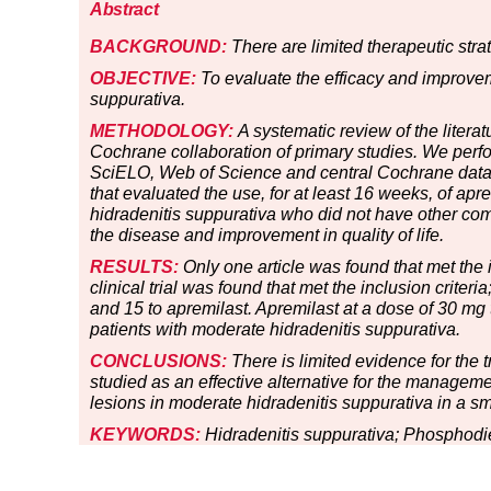
Abstract
BACKGROUND:
There are limited therapeutic stra
OBJECTIVE:
To evaluate the efficacy and improvemen
suppurativa.
METHODOLOGY:
A systematic review of the liter
Cochrane collaboration of primary studies. We per
SciELO, Web of Science and central Cochrane databa
that evaluated the use, for at least 16 weeks, of apr
hidradenitis suppurativa who did not have other como
the disease and improvement in quality of life.
RESULTS:
Only one article was found that met the 
clinical trial was found that met the inclusion criter
and 15 to apremilast. Apremilast at a dose of 30 mg 
patients with moderate hidradenitis suppurativa.
CONCLUSIONS:
There is limited evidence for the 
studied as an effective alternative for the managem
lesions in moderate hidradenitis suppurativa in a sm
KEYWORDS:
Hidradenitis suppurativa; Phosphodiest