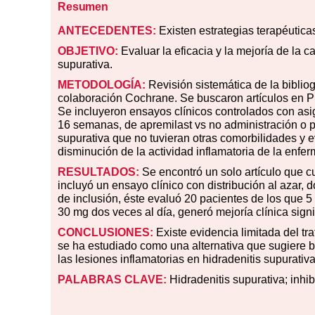
Resumen
ANTECEDENTES:
Existen estrategias terapéuticas
OBJETIVO:
Evaluar la eficacia y la mejoría de la c
supurativa.
METODOLOGÍA:
Revisión sistemática de la biblio
colaboración Cochrane. Se buscaron artículos en
Se incluyeron ensayos clínicos controlados con asi
16 semanas, de apremilast vs no administración o 
supurativa que no tuvieran otras comorbilidades y e
disminución de la actividad inflamatoria de la enfer
RESULTADOS:
Se encontró un solo artículo que cum
incluyó un ensayo clínico con distribución al azar, 
de inclusión, éste evaluó 20 pacientes de los que 5 
30 mg dos veces al día, generó mejoría clínica sign
CONCLUSIONES:
Existe evidencia limitada del tra
se ha estudiado como una alternativa que sugiere b
las lesiones inflamatorias en hidradenitis supurati
PALABRAS CLAVE:
Hidradenitis supurativa; inhib