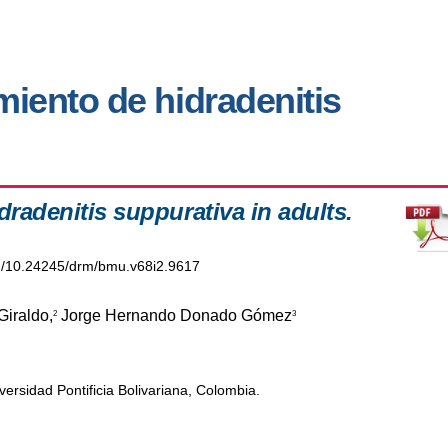
miento de hidradenitis
dradenitis suppurativa in adults.
org/10.24245/drm/bmu.v68i2.9617
Giraldo,
Jorge Hernando Donado Gómez
2
3
ersidad Pontificia Bolivariana, Colombia.