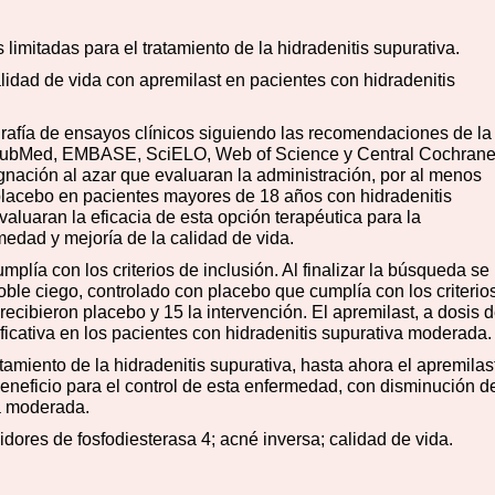
 limitadas para el tratamiento de la hidradenitis supurativa.
alidad de vida con apremilast en pacientes con hidradenitis
grafía de ensayos clínicos siguiendo las recomendaciones de la
 PubMed, EMBASE, SciELO, Web of Science y Central Cochrane
gnación al azar que evaluaran la administración, por al menos
placebo en pacientes mayores de 18 años con hidradenitis
valuaran la eficacia de esta opción terapéutica para la
medad y mejoría de la calidad de vida.
plía con los criterios de inclusión. Al finalizar la búsqueda se
doble ciego, controlado con placebo que cumplía con los criterio
recibieron placebo y 15 la intervención. El apremilast, a dosis 
ificativa en los pacientes con hidradenitis supurativa moderada
tamiento de la hidradenitis supurativa, hasta ahora el apremilas
eneficio para el control de esta enfermedad, con disminución d
va moderada.
idores de fosfodiesterasa 4; acné inversa; calidad de vida.