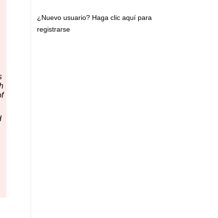
¿Nuevo usuario?
Haga clic aquí para
registrarse
s
th
f
d