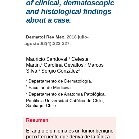
of clinical, dermatoscopic
and histological findings
about a case.
Dermatol Rev Mex.
2018 julio-
agosto;62(4):323-327.
1
Mauricio Sandoval,
Celeste
1
2
Martin,
Carolina Cevallos,
Marcos
1
3
Silva,
Sergio González
Departamento de Dermatología.
1
Facultad de Medicina.
2
Departamento de Anatomía Patológica.
3
Pontificia Universidad Católica de Chile,
Santiago, Chile.
Resumen
E
l
an
gioleiomioma es un tumor benigno
poco frecuente que deriva de la túnica