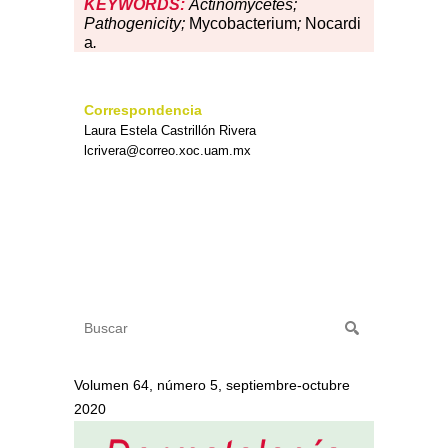
KEYWORDS:
Actinomycetes;
Pathogenicity;
Mycobacterium
;
Nocardi
a
.
Correspondencia
Laura Estela Castrillón Rivera
lcrivera@correo.xoc.uam.mx
Volumen 64, número 5, septiembre-octubre
2020