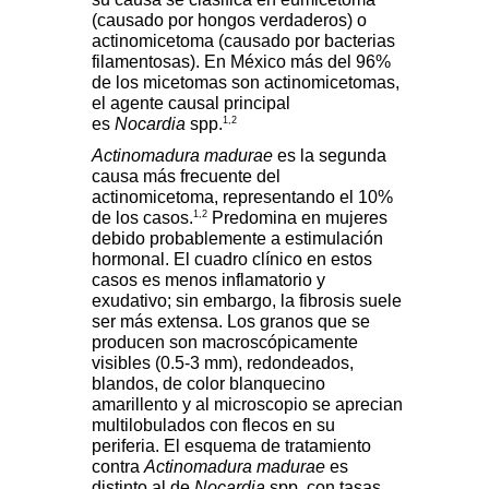
(causado por hongos verdaderos) o
actinomicetoma (causado por bacterias
filamentosas). En México más del 96%
de los micetomas son actinomicetomas,
el agente causal principal
1,2
es
Nocardia
spp.
Actinomadura madurae
es la segunda
causa más frecuente del
actinomicetoma, representando el 10%
1,2
de los casos.
Predomina en mujeres
debido probablemente a estimulación
hormonal. El cuadro clínico en estos
casos es menos inflamatorio y
exudativo; sin embargo, la fibrosis suele
ser más extensa. Los granos que se
producen son macroscópicamente
visibles (0.5-3 mm), redondeados,
blandos, de color blanquecino
amarillento y al microscopio se aprecian
multilobulados con flecos en su
periferia. El esquema de tratamiento
contra
Actinomadura madurae
es
distinto al de
Nocardia
spp
,
con tasas