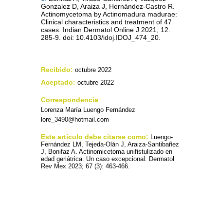
Gonzalez D, Araiza J, Hernández‐Castro R.
Actinomycetoma by Actinomadura madurae:
Clinical characteristics and treatment of 47
cases. Indian Dermatol Online J 2021; 12:
285‐9. doi: 10.4103/idoj.IDOJ_474_20.
Recibido:
octubre 2022
Aceptado:
octubre 2022
Correspondencia
Lorenza María Luengo Fernández
lore_3490@hotmail.com
Este artículo debe citarse como:
Luengo-
Fernández LM, Tejeda-Olán J, Araiza-Santibañez
J, Bonifaz A. Actinomicetoma unifistulizado en
edad geriátrica. Un caso excepcional. Dermatol
Rev Mex 2023; 67 (3): 463-466.