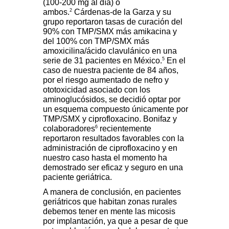
(100-200 mg al
día) o
2
ambos.
Cárdenas-de la Garza y su
grupo reportaron tasas de curación del
90% con TMP/SMX más amikacina y
del 100% con TMP/SMX más
amoxicilina/ácido clavulánico en una
5
serie de 31 pacientes en México.
En el
caso de nuestra paciente de 84 años,
por el riesgo aumentado de nefro y
ototoxicidad asociado con los
aminoglucósidos, se decidió optar por
un esquema compuesto únicamente por
TMP/SMX y ciprofloxacino. Bonifaz y
6
colaboradores
recientemente
reportaron resultados favorables con la
administración de ciprofloxacino y en
nuestro caso hasta el momento ha
demostrado ser eficaz y seguro en una
paciente geriátrica.
A manera de conclusión, en pacientes
geriátricos que habitan zonas rurales
debemos tener en mente las micosis
por implantación, ya que a pesar de que