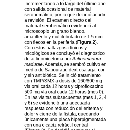
incrementando a lo largo del último año
con salida ocasional de material
serohemático, por lo que decidió acudir
a revisión. El examen directo del
material serohemático evidenció al
microscopio un grano blando,
amarillento y multilobulado de 1.5 mm
con flecos en la periferia (
Figura 2
).
Con estos hallazgos clínicos y
micológicos se concluyó el diagnóstico
de actinomicetoma por
Actinomadura
madurae
. Además, se sembró cultivo en
medio de Sabouraud dextrosa agar con
y sin antibiótico. Se inició tratamiento
con TMP/SMX a dosis de 160/800 mg
vía oral cada 12 horas y ciprofloxacino
500 mg vía oral cada 12 horas (mes 0).
En las visitas subsecuentes (mes 1, 2, 4
y 6) se evidenció una adecuada
respuesta con reducción del eritema y
dolor y cierre de la fístula, quedando
únicamente una placa hiperpigmentada
con una cicatriz retráctil central