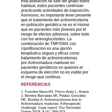
esta población se sale del grupo etario
habitual, estos pacientes continúan
practicando actividades de exposición.
Asimismo, es importante tener presente
que el tratamiento del actinomicetoma
en población geriátrica no es el mismo
que en pacientes más jóvenes por el
riesgo de efectos adversos, sobre todo
con los aminoglucósidos. La
combinación de TMP/SMX con
ciprofloxacino es una opción
terapéutica segura y eficaz como
tratamiento de actinomicetomas
por
Actinomadura madurae
en
pacientes geriátricos en quienes el
esquema de elección no es viable por
el riesgo que conlleva.
REFERENCIAS
1.
Fuentes-Nava AG, Fierro-Arias L, Araiza
J, Benitez-Barradas MI, Peláez González
HE, Bonifaz A. Actinomycetoma due to
Actinomadura madurae: A therapeutic
challenge. Case report. Our Dermatol
Online 2018; 9 (4): 399-403.