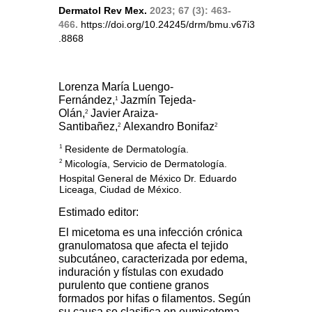
Dermatol Rev Mex.
2023; 67 (3): 463-
466.
https://doi.org/10.24245/drm/bmu.v67i3
.8868
Lorenza María Luengo-
Fernández,
Jazmín Tejeda-
1
Olán,
Javier Araiza-
2
Santibañez,
Alexandro Bonifaz
2
2
Residente de Dermatología.
1
Micología, Servicio de Dermatología.
2
Hospital General de México Dr. Eduardo
Liceaga, Ciudad de México.
Estimado editor:
El micetoma es una infección crónica
granulomatosa que afecta el tejido
subcutáneo, caracterizada por edema,
induración y fístulas con exudado
purulento que contiene granos
formados por hifas o filamentos. Según
su causa se clasifica en eumicetoma