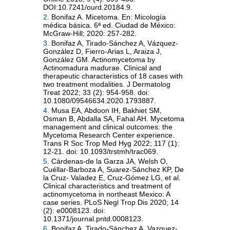
DOI:10.7241/ourd.20184.9.
2.
Bonifaz A. Micetoma. En: Micología
médica básica. 6ª ed. Ciudad de México:
McGraw-Hill; 2020: 257-282.
3.
Bonifaz A, Tirado-Sánchez A, Vázquez-
González D, Fierro-Arias L, Araiza J,
González GM. Actinomycetoma by
Actinomadura madurae. Clinical and
therapeutic characteristics of 18 cases with
two treatment modalities. J Dermatolog
Treat 2022; 33 (2): 954-958. doi:
10.1080/09546634.2020.1793887.
4.
Musa EA, Abdoon IH, Bakhiet SM,
Osman B, Abdalla SA, Fahal AH. Mycetoma
management and clinical outcomes: the
Mycetoma Research Center experience.
Trans R Soc Trop Med Hyg 2022; 117 (1):
12-21. doi: 10.1093/trstmh/trac069.
5.
Cárdenas-de la Garza JA, Welsh O,
Cuéllar-Barboza A, Suarez-Sánchez KP, De
la Cruz- Valadez E, Cruz-Gómez LG, et al.
Clinical characteristics and treatment of
actinomycetoma in northeast Mexico: A
case series. PLoS Negl Trop Dis 2020; 14
(2): e0008123. doi:
10.1371/journal.pntd.0008123.
6.
Bonifaz A, Tirado‐Sánchez A, Vazquez‐