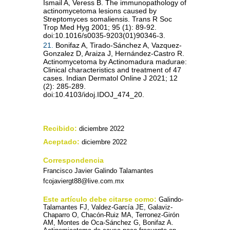
Ismail A, Veress B. The immunopathology of
actinomycetoma lesions caused by
Streptomyces somaliensis. Trans R Soc
Trop Med Hyg 2001; 95 (1): 89-92.
doi:10.1016/s0035-9203(01)90346-3.
21.
Bonifaz A, Tirado-Sánchez A, Vazquez-
Gonzalez D, Araiza J, Hernández-Castro R.
Actinomycetoma by Actinomadura madurae:
Clinical characteristics and treatment of 47
cases. Indian Dermatol Online J 2021; 12
(2): 285-289.
doi:10.4103/idoj.IDOJ_474_20.
Recibido:
diciembre 2022
Aceptado:
diciembre 2022
Correspondencia
Francisco Javier Galindo Talamantes
fcojaviergt88@live.com.mx
Este artículo debe citarse como:
Galindo-
Talamantes FJ, Valdez-García JE, Galaviz-
Chaparro O, Chacón-Ruiz MA, Terronez-Girón
AM, Montes de Oca-Sánchez G, Bonifaz A.