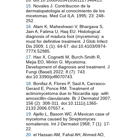
15.
Novales J. Contribucion de la
dermatopatologia al conocimiento de los
micetomas. Med Cut ILA. 1995; 23: 248-
252.
16.
Alam K, Maheshwari V, Bhargava S,
Jain A, Fatima U, Haq EU. Histological
diagnosis of madura foot (mycetoma): a
must for definitive treatment. J Glob Infect
Dis 2009; 1 (1): 64-67. doi:10.4103/0974-
777X.52985.
17.
Hao X, Cognetti M, Burch-Smith R,
Mejia EO, Mirkin G. Mycetoma:
Development of diagnosis and treatment. J
Fungi (Basel) 2022; 8 (7): 743.
doi:10.3390/jof8070743.
18.
Bonifaz A, Flores P, Saúl A, Carrasco-
Gerard E, Ponce RM. Treatment of
actinomycetoma due to Nocardia spp. with
amoxicillin-clavulanate. Br J Dermatol 2007;
156 (2): 308-311. doi:10.1111/j.1365-
2133.2006.07557.x.
19.
Ajello L, Basom WC. A Mexican case of
mycetoma caused by Streptomyces
somaliensis. Int J Dermatol 1968; 7 (1): 17-
22.
20.
el Hassan AM, Fahal AH, Ahmed AO,