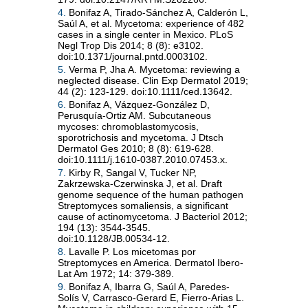
4.
Bonifaz A, Tirado-Sánchez A, Calderón L,
Saúl A, et al. Mycetoma: experience of 482
cases in a single center in Mexico. PLoS
Negl Trop Dis 2014; 8 (8): e3102.
doi:10.1371/journal.pntd.0003102.
5.
Verma P, Jha A. Mycetoma: reviewing a
neglected disease. Clin Exp Dermatol 2019;
44 (2): 123-129. doi:10.1111/ced.13642.
6.
Bonifaz A, Vázquez-González D,
Perusquía-Ortiz AM. Subcutaneous
mycoses: chromoblastomycosis,
sporotrichosis and mycetoma. J Dtsch
Dermatol Ges 2010; 8 (8): 619-628.
doi:10.1111/j.1610-0387.2010.07453.x.
7.
Kirby R, Sangal V, Tucker NP,
Zakrzewska-Czerwinska J, et al. Draft
genome sequence of the human pathogen
Streptomyces somaliensis, a significant
cause of actinomycetoma. J Bacteriol 2012;
194 (13): 3544-3545.
doi:10.1128/JB.00534-12.
8.
Lavalle P. Los micetomas por
Streptomyces en America. Dermatol Ibero-
Lat Am 1972; 14: 379-389.
9.
Bonifaz A, Ibarra G, Saúl A, Paredes-
Solís V, Carrasco-Gerard E, Fierro-Arias L.