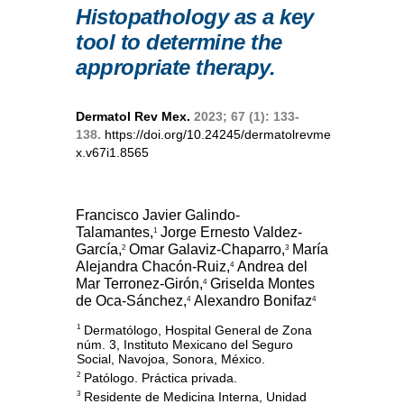
Histopathology as a key
tool to determine the
appropriate therapy.
Dermatol Rev Mex.
2023; 67 (1): 133-
138.
https://doi.org/10.24245/dermatolrevme
x.v67i1.8565
Francisco Javier Galindo-
Talamantes,
Jorge Ernesto Valdez-
1
García,
Omar Galaviz-Chaparro,
María
2
3
Alejandra Chacón-Ruiz,
Andrea del
4
Mar Terronez-Girón,
Griselda Montes
4
de Oca-Sánchez,
Alexandro Bonifaz
4
4
Dermatólogo, Hospital General de Zona
1
núm. 3, Instituto Mexicano del Seguro
Social, Navojoa, Sonora, México.
Patólogo. Práctica privada.
2
Residente de Medicina Interna, Unidad
3