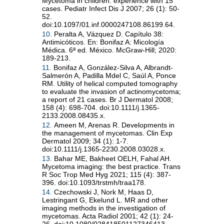
Mycetoma in children: experience with 15
cases. Pediatr Infect Dis J 2007; 26 (1): 50-
52.
doi:10.1097/01.inf.0000247108.86199.64.
10.
Peralta A, Vázquez D. Capítulo 38:
Antimicóticos. En: Bonifaz A: Micología
Médica. 6ª ed. México. McGraw-Hill; 2020:
189-213.
11.
Bonifaz A, González-Silva A, Albrandt-
Salmerón A, Padilla Mdel C, Saúl A, Ponce
RM. Utility of helical computed tomography
to evaluate the invasion of actinomycetoma;
a report of 21 cases. Br J Dermatol 2008;
158 (4): 698-704. doi:10.1111/j.1365-
2133.2008.08435.x.
12.
Ameen M, Arenas R. Developments in
the management of mycetomas. Clin Exp
Dermatol 2009; 34 (1): 1-7.
doi:10.1111/j.1365-2230.2008.03028.x.
13.
Bahar ME, Bakheet OELH, Fahal AH.
Mycetoma imaging: the best practice. Trans
R Soc Trop Med Hyg 2021; 115 (4): 387-
396. doi:10.1093/trstmh/traa178.
14.
Czechowski J, Nork M, Haas D,
Lestringant G, Ekelund L. MR and other
imaging methods in the investigation of
mycetomas. Acta Radiol 2001; 42 (1): 24-
26. doi:10.1080/028418501127346413.