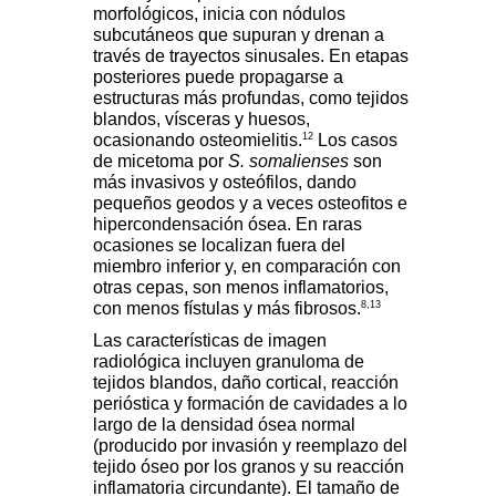
morfológicos, inicia con nódulos
subcutáneos que supuran y drenan a
través de trayectos sinusales. En etapas
posteriores puede propagarse a
estructuras más profundas, como tejidos
blandos, vísceras y huesos,
12
ocasionando osteomielitis.
Los casos
de micetoma por
S. somalienses
son
más invasivos y osteófilos, dando
pequeños geodos y a veces osteofitos e
hipercondensación ósea. En raras
ocasiones se localizan fuera del
miembro inferior y, en comparación con
otras cepas, son menos inflamatorios,
8,13
con menos fístulas y más fibrosos.
Las características de imagen
radiológica incluyen granuloma de
tejidos blandos, daño cortical, reacción
perióstica y formación de cavidades a lo
largo de la densidad ósea normal
(producido por invasión y reemplazo del
tejido óseo por los granos y su reacción
inflamatoria circundante). El tamaño de