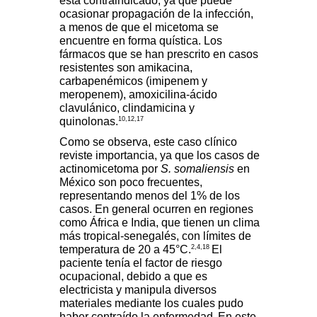
está contraindicado, ya que puede
ocasionar propagación de la infección,
a menos de que el micetoma se
encuentre en forma quística. Los
fármacos que se han prescrito en casos
resistentes son amikacina,
carbapenémicos (imipenem y
meropenem), amoxicilina-ácido
clavulánico, clindamicina y
10,12,17
quinolonas.
Como se observa, este caso clínico
reviste importancia, ya que los casos de
actinomicetoma por
S. somaliensis
en
México son poco frecuentes,
representando menos del 1% de los
casos. En general ocurren en regiones
como África e India, que tienen un clima
más tropical-senegalés, con límites de
2,4,18
temperatura de 20 a 45°C.
El
paciente tenía el factor de riesgo
ocupacional, debido a que es
electricista y manipula diversos
materiales mediante los cuales pudo
haber contraído la enfermedad.
En este