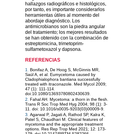
hallazgos radiográficos e histológicos,
por tanto, es importante considerarlos
herramientas útiles al momento del
abordaje diagnóstico. Los
antimicrobianos son la piedra angular
del tratamiento; los mejores resultados
se han obtenido con la combinación de
estreptomicina, trimetoprim-
sulfametoxazol y dapsona.
REFERENCIAS
1.
Bonifaz A, De Hoog S, McGinnis MR,
Saúl A, et al. Eumycetoma caused by
Cladophialophora bantiana successfully
treated with itraconazole. Med Mycol 2009;
47 (1): 111-114.
doi:10.1080/13693780802430639.
2.
Fahal AH. Mycetoma: a thorn in the flesh.
Trans R Soc Trop Med Hyg 2004; 98 (1): 3-
11. doi: 10.1016/s0035-9203(03)00009-9.
3.
Agarwal P, Jagati A, Rathod SP, Kalra K,
Patel S, Chaudhari M. Clinical features of
mycetoma and the appropriate treatment
options. Res Rep Trop Med 2021; 12: 173-
179. doi:10.2147/RRTM.S282266.