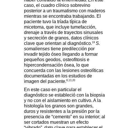
caso, el cuadro clínico sobrevino
posterior a un traumatismo con maderos
mientras se encontraba trabajando. El
paciente tuvo la tríada típica de
micetoma, que incluye tumefacción,
drenaje a través de trayectos sinusales
y secreción de granos, datos clínicos
19
clave que orientan al diagnóstico.
S.
somalienses
tiene predilección por
invadir tejido óseo llegando a formar
pequeños geodos, osteofitosis e
hipercondensación ósea, lo que
concuerda con las lesiones osteolíticas
documentadas en los estudios de
8,13,20
imagen del paciente.
En este caso en particular el
diagnóstico se estableció con la biopsia
y no con el aislamiento en cultivo. A la
histología los granos son grandes,
duros y resistentes a la presión por la
presencia de “cemento” en su interior; al
ser cortados muestran un efecto
“vibrado”, dato clave para establecer el