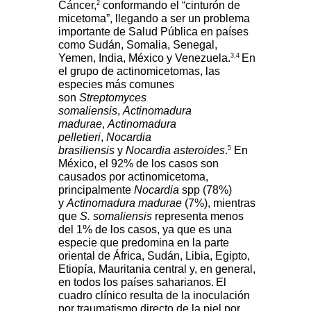
2
Cáncer,
conformando el “cinturón de
micetoma”, llegando a ser un problema
importante de Salud Pública en países
como Sudán, Somalia, Senegal,
3,4
Yemen, India, México y Venezuela.
En
el grupo de actinomicetomas, las
especies más comunes
son
Streptomyces
somaliensis
,
Actinomadura
madurae
,
Actinomadura
pelletieri
,
Nocardia
5
brasiliensis
y
Nocardia asteroides
.
En
México, el 92% de los casos son
causados por actinomicetoma,
principalmente
Nocardia
spp
(78%)
y
Actinomadura madurae
(7%), mientras
que
S. somaliensis
representa menos
del 1% de los casos, ya que es una
especie que predomina en la parte
oriental de África, Sudán, Libia, Egipto,
Etiopía, Mauritania central y, en general,
en todos los países saharianos.
El
cuadro clínico resulta de la inoculación
por traumatismo directo de la piel por