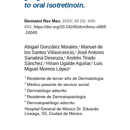
to oral isotretinoin.
Dermatol Rev Mex.
2024; 68 (5): 645-
653.
https://doi.org/10.24245/drm/bmu.v68i5
.10049
Abigail González Morales,
Manuel de
1
los Santos Villavicencio,
José Antonio
2
Sanabria Deseuza,
Andrés Tirado
3
Sánchez,
Hiram Ugalde Aguilar,
Luis
3
4
Miguel Moreno López
5
Residente de tercer año de Dermatología.
1
Médico pasante de servicio social.
2
Dermatólogo adscrito.
3
Residente de Dermatopatología.
4
Dermatopatólogo adscrito.
5
Hospital General de México Dr. Eduardo
Liceaga, SS, Ciudad de México.