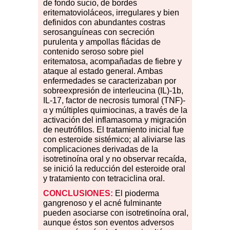
de fondo sucio, de bordes
eritematovioláceos, irregulares y bien
definidos con abundantes costras
serosanguíneas con secreción
purulenta y ampollas flácidas de
contenido seroso sobre piel
eritematosa, acompañadas de fiebre y
ataque al estado general. Ambas
enfermedades se caracterizaban por
sobreexpresión de interleucina (IL)-1b,
IL-17, factor de necrosis tumoral (TNF)-
α
y múltiples quimiocinas, a través de la
activación del inflamasoma y migración
de neutrófilos. El tratamiento inicial fue
con esteroide sistémico; al aliviarse las
complicaciones derivadas de la
isotretinoína oral y no observar recaída,
se inició la reducción del esteroide oral
y tratamiento con tetraciclina oral.
CONCLUSIONES:
El pioderma
gangrenoso y el acné fulminante
pueden asociarse con isotretinoína oral,
aunque éstos son eventos adversos