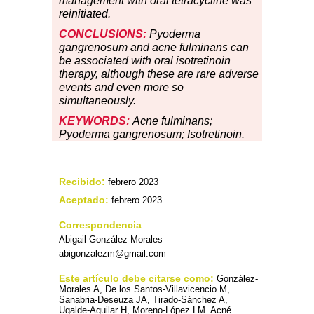
management with oral tetracycline was
reinitiated.
CONCLUSIONS:
Pyoderma
gangrenosum and acne fulminans can
be associated with oral isotretinoin
therapy, although these are rare adverse
events and even more so
simultaneously.
KEYWORDS:
Acne fulminans;
Pyoderma gangrenosum; Isotretinoin.
Recibido:
febrero 2023
Aceptado:
febrero 2023
Correspondencia
Abigail González Morales
abigonzalezm@gmail.com
Este artículo debe citarse como:
González-
Morales A, De los Santos-Villavicencio M,
Sanabria-Deseuza JA, Tirado-Sánchez A,
Ugalde-Aguilar H, Moreno-López LM. Acné