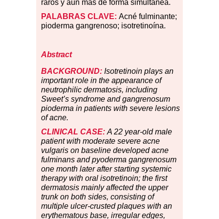
raros y aún más de forma simultánea.
PALABRAS
CLAVE:
Acné fulminante;
pioderma gangrenoso; isotretinoína.
Abstract
BACKGROUND:
Isotretinoin plays an
important role in the appearance of
neutrophilic dermatosis, including
Sweet’s syndrome and gangrenosum
pioderma in patients with severe lesions
of acne.
CLINICAL CASE:
A 22 year-old male
patient with moderate severe acne
vulgaris on baseline developed acne
fulminans and pyoderma gangrenosum
one month later after starting systemic
therapy with oral isotretinoin; the first
dermatosis mainly affected the upper
trunk on both sides, consisting of
multiple ulcer-crusted plaques with an
erythematous base, irregular edges,