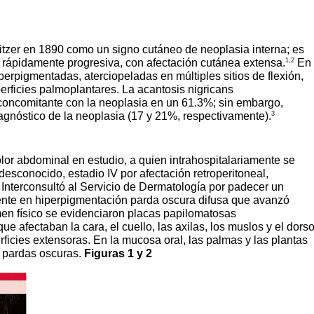
llitzer en 1890 como un signo cutáneo de neoplasia interna; es
1,2
a, rápidamente progresiva, con afectación cutánea extensa.
En
iperpigmentadas, aterciopeladas en múltiples sitios de flexión,
rficies palmoplantares. La acantosis nigricans
 concomitante con la neoplasia en un 61.3%; sin embargo,
3
agnóstico de la neoplasia (17 y 21%, respectivamente).
lor abdominal en estudio, a quien intrahospitalariamente se
esconocido, estadio IV por afectación retroperitoneal,
. Interconsultó al Servicio de Dermatología por padecer un
tente en hiperpigmentación parda oscura difusa que avanzó
men físico se evidenciaron placas papilomatosas
 afectaban la cara, el cuello, las axilas, los muslos y el dors
ficies extensoras. En la mucosa oral, las palmas y las plantas
 pardas oscuras.
Figuras 1 y 2