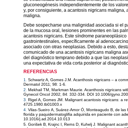
gluconeogénesis independientemente de los valores
y, por consiguiente, a acantosis nigricans maligna,
maligna.
Debe sospecharse una malignidad asociada si el pa
de la mucosa oral, lesiones prominentes en las pal
acantosis nigricans. Este síndrome paraneoplásico 
gastrointestinales, específicamente al adenocarcin
asociado con otras neoplasias. Debido a esto, dest
comunicado de una acantosis nigricans maligna
as
del diagnóstico temprano debido a que las neoplas
una expectativa de vida corta posterior al diagnósti
REFERENCIAS
1.
Schwartz A, Gomes J.M. Acanthosis nigricans – a comm
Dermatol 2011; 98: 1-6.
2.
Mekhail TM, Markman
Maurie. Acanthosis nigricans wit
Gynecol Oncol 2002; 84: 332-334. DOI 10.1006/gyno.20
3.
Rigel A, Gomes JM. Malignant acantosis
nigricans: a r
4725.1980.tb01003.x
4.
Vilas-Sueiro
A, Suárez-Amor Ó, Monteagudo B, de las 
florida y paquidermatoglifia adquirida en paciente
con ade
10.1016/j.ad.2014.10.013
5. Gorišek B, Krajnc I, Rems
D, Kuhelj J. Malignant acanth