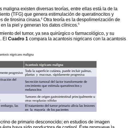
ns maligna
existen diversas teorías, entre ellas está la de la
miento (TFG) que genera estimulación de queratinocitos y
4
s de tirosina cinasa.
Otra teoría es la despolimerización de
5
n la piel y generan los datos clínicos.
tamiento del tumor, ya sea quirúrgico o farmacológico, y su
. El
Cuadro 1
compara la acantosis nigricans con la acantosis
crino de primario desconocido; en estudios de imagen
ésta haya sido productora de cortisol. Éste promueve la