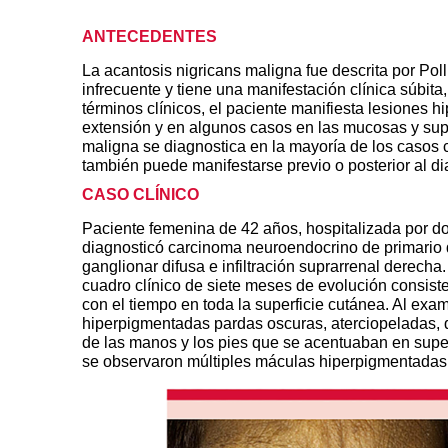
ANTECEDENTES
La acantosis nigricans maligna
fue descrita por Po
infrecuente y tiene una manifestación clínica súbit
términos clínicos, el paciente manifiesta lesiones h
extensión y en algunos casos en las mucosas y supe
maligna
se diagnostica en la mayoría de los casos
también puede manifestarse previo o posterior al di
CASO CLÍNICO
Paciente femenina de 42 años, hospitalizada por do
diagnosticó carcinoma neuroendocrino de primario d
ganglionar difusa e infiltración suprarrenal derecha
cuadro clínico de siete meses de evolución consis
con el tiempo en toda la superficie cutánea. Al exa
hiperpigmentadas pardas oscuras, aterciopeladas, que
de las manos y los pies que se acentuaban en super
se observaron múltiples máculas hiperpigmentadas