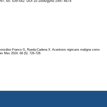
1997; 65: 539-542. DOI 10.1006/gyno.1997.4674
onzález-Franco G, Rueda-Cadena X. Acantosis nigricans maligna como
ev Mex 2024; 68 (5): 726-728.