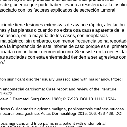
 de glucemia que pudo haber llevado a resistencia a la insuli
 asociado con los factores explicados de secreción tumoral
ciente tiene lesiones extensivas de avance rápido, afectación
mas y las plantas o cuando no exista otra causa aparente de la
se asocia, en la mayoría de los casos, con neoplasias
oma gástrico; sin embargo, con menor frecuencia se ha reportad
aca la importancia de este informe de caso porque es el primero
ociada con un tumor neuroendocrino. Se insiste en la necesida
ias asociadas con esta enfermedad tienden a ser agresivas con
2
co.
on significant
disorder usually unassociated with malignancy. Przegl
h endometrial carcinoma: Case report and review of the
literature.
01.6472
eview. J Dermatol Surg Oncol 1980; 6: 7-923. DOI 10.1111/j.1524-
Heras C. Acantosis
nigricans maligna, papilomatosis cutáneo-mucosa
nocarcinoma gástrico. Actas Dermosifiliogr 2015; 106: 438-439. DOI:
osis nigricans and tripe palms in a
patient with endometrial