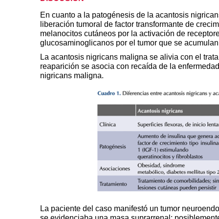
En cuanto a la patogénesis de la acantosis nigrica
liberación tumoral de factor transformante de creci
melanocitos cutáneos por la activación de receptore
glucosaminoglicanos por el tumor que se acumulan e
La acantosis nigricans maligna
se alivia con el tra
reaparición se asocia con recaída de la enfermedad
nigricans maligna.
La paciente del caso manifestó un tumor neuroendo
se evidenciaba una masa suprarrenal; posiblemente 